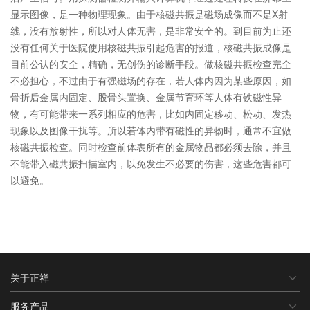
显示图像，是一种物理现象。由于核磁共振是磁场成像而不是X射
线，没有放射性，所以对人体无害，是非常安全的。到目前为止还
没有任何关于医院使用核磁共振引起危害的报道，核磁共振成像是
目前公认的安全，精确，无创伤的诊断手段。做核磁共振检查完全
不必担心，不过由于有强磁场的存在，若人体内因为某些原因，如
骨折后金属内固定、股骨头置换、金属节育环等人体有铁磁性异
物，有可能带来一系列相应的危害，比如内固定移动、松动、发热
现象以及图像干扰等。所以若体内带有磁性的异物时，通常不宜做
核磁共振检查。同时检查前体表所有的金属物品都必须去除，并且
不能带入磁共振扫描室内，以免发生不必要的伤害，这些危害都可
以避免。
关于正祥
服务产品